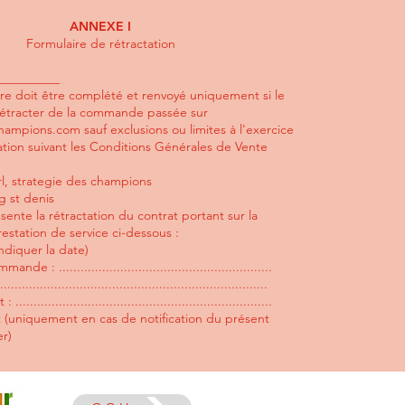
ANNEXE I
Formulaire de rétractation
__________
ire doit être complété et renvoyé uniquement si le
 rétracter de la commande passée sur
champions.com
sauf exclusions ou limites à l'exercice
ation suivant les Conditions Générales de Vente
rl, strategie des champions
g st denis
ésente la rétractation du contrat portant sur la
station de service ci-dessous :
diquer la date)
: ...........................................................
..................................................................
...................................................................
t (uniquement en cas de notification du présent
er)