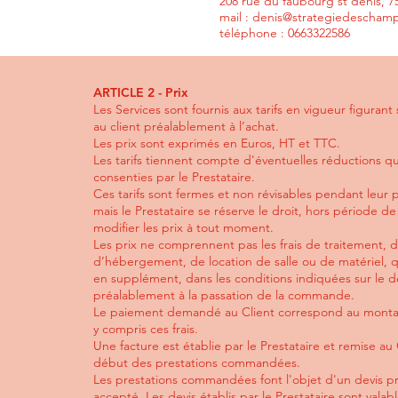
208 rue du faubourg st denis, 7
mail :
denis@strategiedescham
téléphone : 0663322586
ARTICLE 2 - Prix
Les Services sont fournis aux tarifs en vigueur figurant
au client préalablement à l’achat.
Les prix sont exprimés en Euros, HT et TTC.
Les tarifs tiennent compte d'éventuelles réductions qu
consenties par le Prestataire.
Ces tarifs sont fermes et non révisables pendant leur p
mais le Prestataire se réserve le droit, hors période de 
modifier les prix à tout moment.
Les prix ne comprennent pas les frais de traitement,
d’hébergement, de location de salle ou de matériel, q
en supplément, dans les conditions indiquées sur le de
préalablement à la passation de la commande.
Le paiement demandé au Client correspond au montant
y compris ces frais.
Une facture est établie par le Prestataire et remise au 
début des prestations commandées.
Les prestations commandées font l'objet d'un devis 
accepté. Les devis établis par le Prestataire sont vala