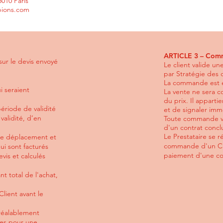
5010 Paris
pions.com
ARTICLE 3 – Com
 sur le devis envoyé
Le client valide un
par Stratégie des
La commande est e
i seraient
La vente ne sera c
du prix. Il apparti
ériode de validité
et de signaler imm
validité, d’en
Toute commande val
d'un contrat conclu
Le Prestataire se r
 de déplacement et
commande d'un Clien
ui sont facturés
paiement d'une c
vis et calculés
 total de l'achat,
Client avant le
préalablement
bles pour une