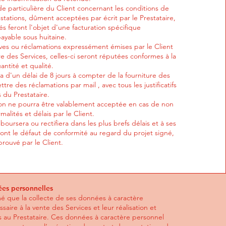
 particulière du Client concernant les conditions de
stations, dûment acceptées par écrit par le Prestataire,
iés feront l'objet d'une facturation spécifique
ayable sous huitaine.
ves ou réclamations expressément émises par le Client
ure des Services, celles-ci seront réputées conformes à la
tité et qualité.
a d'un délai de 8 jours à compter de la fourniture des
tre des réclamations par mail , avec tous les justificatifs
s du Prestataire.
on ne pourra être valablement acceptée en cas de non
malités et délais par le Client.
boursera ou rectifiera dans les plus brefs délais et à ses
 dont le défaut de conformité au regard du projet signé,
rouvé par le Client.
es personnelles
mé que la collecte de ses données à caractère
saire à la vente des Services et leur réalisation et
es au Prestataire. Ces données à caractère personnel