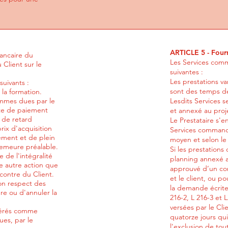
ARTICLE 5 - Fourn
bancaire du
Les Services comma
Client sur le
suivantes :
Les prestations va
suivants :
sont des temps de 
 la formation.
mmes dues par le
Lesdits Services s
date de paiement
et annexé au proj
s de retard
Le Prestataire s'en
rix d'acquisition
Services commandé
uement et de plein
moyen et selon le 
 demeure préalable.
Si les prestation
 de l'intégralité
planning annexé a
e autre action que
approuvé d’un co
encontre du Client.
et le client, ou p
non respect des
la demande écrite 
re ou d'annuler la
216-2, L 216-3 et
versées par le Clie
idérés comme
quatorze jours qui
ues, par le
l'exclusion de to