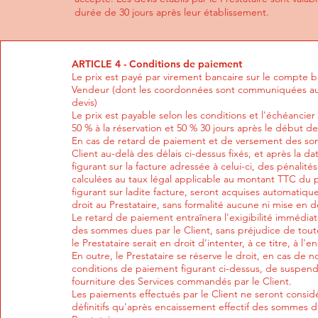
durée de 30 jours après leur établissement.
ARTICLE 4 - Conditions de paiement
Le prix est payé par virement bancaire sur le compte 
Vendeur (dont les coordonnées sont communiquées au 
devis)
Le prix est payable selon les conditions et l'échéancier 
50 % à la réservation et 50 % 30 jours après le début de
En cas de retard de paiement et de versement des so
Client au-delà des délais ci-dessus fixés, et après la 
figurant sur la facture adressée à celui-ci, des pénalité
calculées au taux légal applicable au montant TTC du p
figurant sur ladite facture, seront acquises automatiq
droit au Prestataire, sans formalité aucune ni mise en
Le retard de paiement entraînera l'exigibilité immédiate
des sommes dues par le Client, sans préjudice de tout
le Prestataire serait en droit d'intenter, à ce titre, à l'
En outre, le Prestataire se réserve le droit, en cas de 
conditions de paiement figurant ci-dessus, de suspend
fourniture des Services commandés par le Client.
Les paiements effectués par le Client ne seront cons
définitifs qu'après encaissement effectif des sommes d