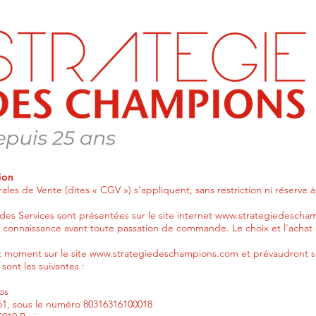
ion
les de Vente (dites « CGV ») s'appliquent, sans restriction ni réserve 
 des Services sont présentées sur le site internet
www.strategiedescha
 connaissance avant toute passation de commande. Le choix et l'achat d
t moment sur le site
www.strategiedeschampions.com
et prévaudront s
sont les suivantes :
os
61, sous le numéro 80316316100018