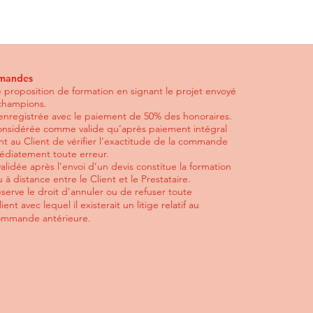
mandes
e proposition de formation en signant le projet envoyé
 champions.
nregistrée avec le paiement de 50% des honoraires.
onsidérée comme valide qu’après paiement intégral
ent au Client de vérifier l'exactitude de la commande
édiatement toute erreur.
idée après l’envoi d’un devis constitue la formation
 à distance entre le Client et le Prestataire.
éserve le droit d'annuler ou de refuser toute
t avec lequel il existerait un litige relatif au
ommande antérieure.