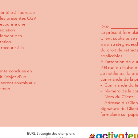
ientèle à l’adresse
 des présentes CGV.
recourir à une
Date ____________
édiation
Le présent formula
èglement des
Client souhaite se
station.
www.strategiedes
recourir à la
du droit de rétract
applicables.
A l'attention de eu
208 rue du faubour
vente conclues en
Je notifie par la pr
t l’objet d’un
commande de la pre
 seront soumis aux
- Commande du (in
ommun
- Numéro de la commande 
- Nom du Client : .........
- Adresse du Client : ....
Signature du Clien
formulaire sur papi
EURL Stratégie des champions