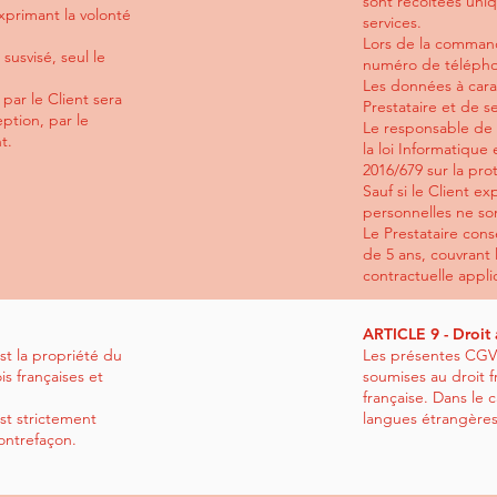
sont récoltées uni
xprimant la volonté
services.
Lors de la command
susvisé, seul le
numéro de téléphon
Les données à cara
ar le Client sera
Prestataire et de se
ption, par le
Le responsable de 
t.
la loi Informatique
2016/679 sur la pr
Sauf si le Client e
personnelles ne son
Le Prestataire cons
de 5 ans, couvrant 
contractuelle appli
ARTICLE 9 - Droit
st la propriété du
Les présentes CGV 
is françaises et
soumises au droit 
française. Dans le 
st strictement
langues étrangères, 
contrefaçon.