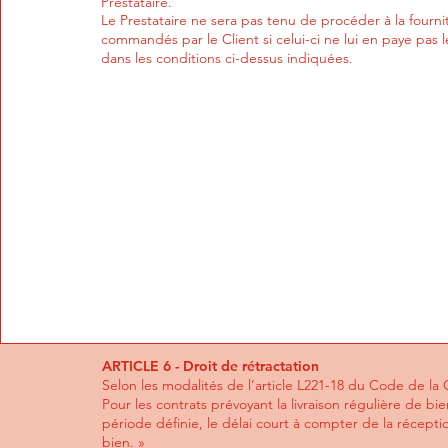
Prestataire.
Le Prestataire ne sera pas tenu de procéder à la fourni
commandés par le Client si celui-ci ne lui en paye pas le
dans les conditions ci-dessus indiquées.
ARTICLE 6 - Droit de rétractation
Selon les modalités de l’article L221-18 du Code de l
Pour les contrats prévoyant la livraison régulière de b
période définie, le délai court à compter de la récept
bien. »