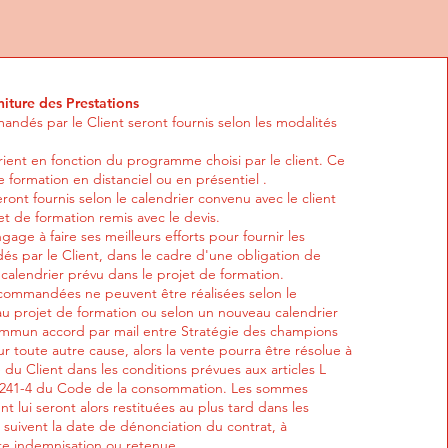
iture des Prestations
ndés par le Client seront fournis selon les modalités
rient en fonction du programme choisi par le client. Ce
formation en distanciel ou en présentiel .
eront fournis selon le calendrier convenu avec le client
et de formation remis avec le devis.
gage à faire ses meilleurs efforts pour fournir les
s par le Client, dans le cadre d'une obligation de
calendrier prévu dans le projet de formation.
s commandées ne peuvent être réalisées selon le
u projet de formation ou selon un nouveau calendrier
mmun accord par mail entre Stratégie des champions
our toute autre cause, alors la vente pourra être résolue à
du Client dans les conditions prévues aux articles L
 L241-4 du Code de la consommation. Les sommes
nt lui seront alors restituées au plus tard dans les
 suivent la date de dénonciation du contrat, à
ute indemnisation ou retenue.