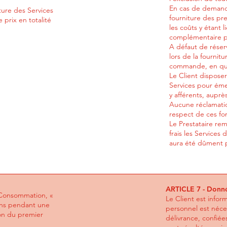
En cas de demande
ture des Services
fourniture des pre
 prix en totalité
les coûts y étant l
complémentaire p
A défaut de réser
lors de la fournit
commande, en quan
Le Client disposer
Services pour émet
y afférents, auprè
Aucune réclamati
respect de ces for
Le Prestataire rem
frais les Services
aura été dûment p
ARTICLE 7 - Donné
a Consommation, «
Le Client est infor
iens pendant une
personnel est néces
ion du premier
délivrance, confié