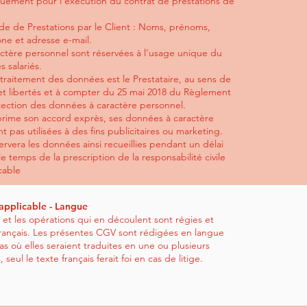
quement pour l’exécution du contrat de prestations de
e de Prestations par le Client : Noms, prénoms,
e et adresse e-mail.
ctère personnel sont réservées à l’usage unique du
s salariés.
traitement des données est le Prestataire, au sens de
 et libertés et à compter du 25 mai 2018 du Règlement
otection des données à caractère personnel.
xprime son accord exprès, ses données à caractère
t pas utilisées à des fins publicitaires ou marketing.
ervera les données ainsi recueillies pendant un délai
le temps de la prescription de la responsabilité civile
cable
 applicable - Langue
et les opérations qui en découlent sont régies et
français. Les présentes CGV sont rédigées en langue
cas où elles seraient traduites en une ou plusieurs
seul le texte français ferait foi en cas de litige.