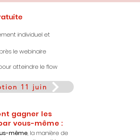
ratuite
ement individuel et
rès le webinaire
 pour atteindre le flow
ption 11 juin
ont gagner les
 par vous-même :
vous-même
, la manière de