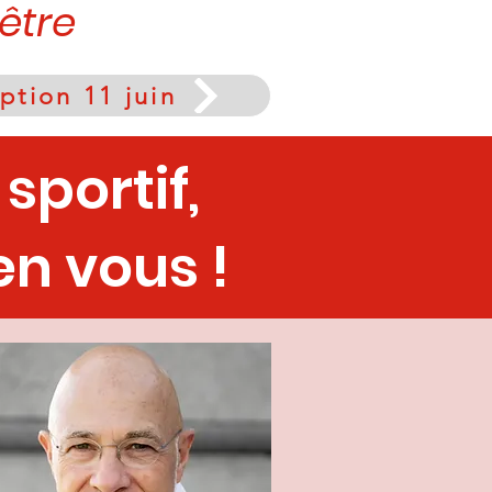
-être
iption 11 juin
sportif,
n vous !