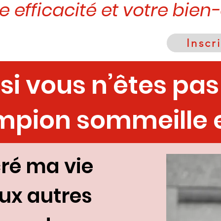
e efficacité et votre bien
Inscr
i vous n’êtes pas 
pion sommeille e
cré ma vie
ux autres