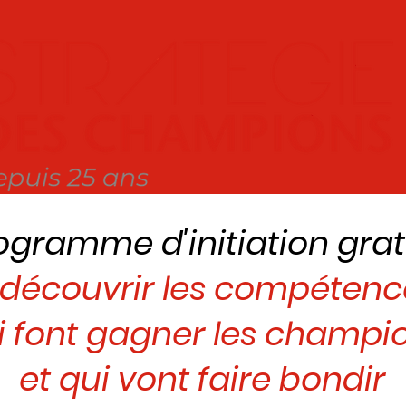
ogramme d'initiation grat
découvrir les compétenc
i font gagner les champi
et qui vont faire bondir