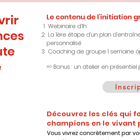
rir
Le contenu de l'initiation g
​ Webinaire d'1h
nces
La 1ère étape d'un plan d'entraîn
personnalisé
ute
Coaching de groupe 1 semaine ap
e
=> Bonus : un atelier en présentiel
Inscri
Découvrez les clés qui f
e 1h
champions en le vivant
Vous vivrez concrètement par 