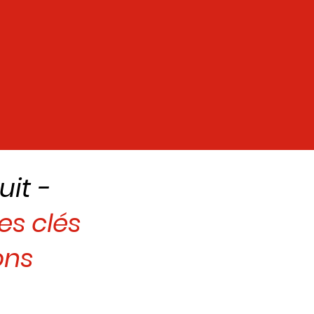
uit -
es clés
ons