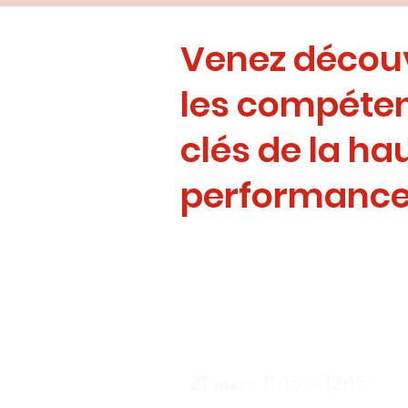
Venez découv
les compéte
clés de la ha
performanc
1 . Webinair
21 mai : 11:15 - 12:15