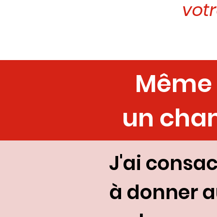
votr
Même s
un cham
J'ai consa
à donner a