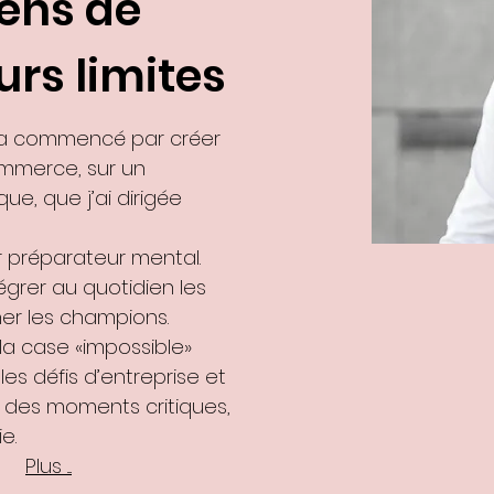
ens de
urs limites
e a commencé par créer
mmerce, sur un
, que j’ai dirigée
ir préparateur mental.
égrer au quotidien les
er les champions.
la case «impossible»
les défis d’entreprise et
s des moments critiques,
e.
Plus ....