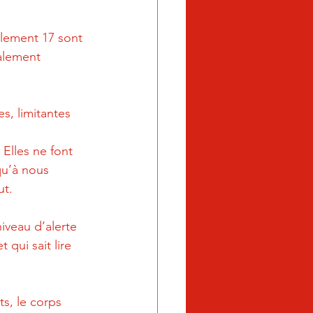
ulement 17 sont 
galement 
s, limitantes 
 Elles ne font 
qu’à nous 
ut.
iveau d’alerte 
qui sait lire 
ts, le corps 