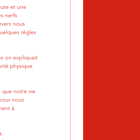
ute et une 
s nerfs 
evers nous 
uelques règles 
s on expliquait 
ité physique 
 que notre vie 
 pour nous 
ent à 
. 