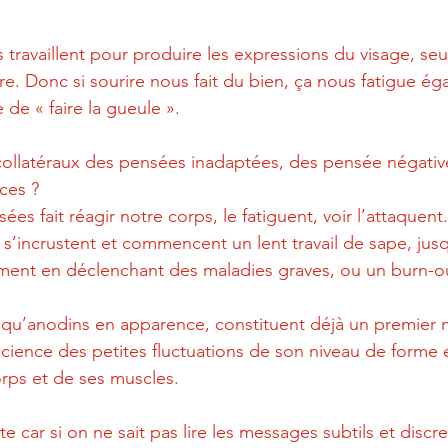
s travaillent pour produire les expressions du visage, se
re. Donc si sourire nous fait du bien, ça nous fatigue é
e « faire la gueule ».
collatéraux des pensées inadaptées, des pensée négative
ces ?
s fait réagir notre corps, le fatiguent, voir l’attaquent.
 s’incrustent et commencent un lent travail de sape, jus
ement en déclenchant des maladies graves, ou un burn-o
 qu’anodins en apparence, constituent déjà un premier n
cience des petites fluctuations de son niveau de forme et 
orps et de ses muscles.
te car si on ne sait pas lire les messages subtils et discre