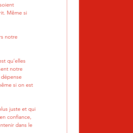
soient 
it. Même si 
rs notre 
st qu’elles 
ent notre 
e dépense 
même si on est 
us juste et qui 
en confiance, 
ntenir dans le 