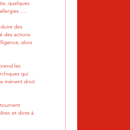
née, quelques 
allergies ….
oduire des 
té des actions 
ligence, alors 
prend les 
rchiques qui 
s mènent droit 
tournent 
ter, et dicte à 