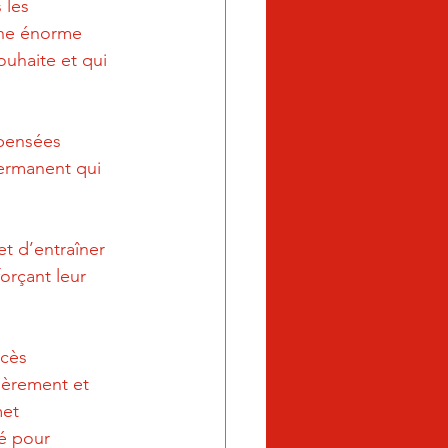
 les 
une énorme 
uhaite et qui 
 pensées 
ermanent qui 
t d’entraîner 
orçant leur 
ccès 
ièrement et 
met 
é pour 