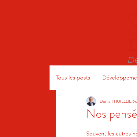
Tous les posts
Développemen
Denis THUILLLIER
6
Nos pensé
Souvent les autres no