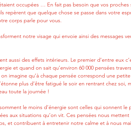
étaient occupées … En fait pas besoin que vos proches 
ils repèrent que quelque chose se passe dans votre espr
otre corps parle pour vous.
ransforment notre visage qui envoie ainsi des messages ve
t aussi des effets intérieurs. Le premier d’entre eux c’e
gie et quand on sait qu’environ 60 000 pensées travers
 si on imagine qu’à chaque pensée correspond une petit
étonne plus d’être fatigué le soir en rentrant chez soi, 
eau toute la journée !
omment le moins d’énergie sont celles qui sonnent le pl
ées aux situations qu’on vit. Ces pensées nous mettent 
s, et contribuent à entretenir notre calme et à nous mai