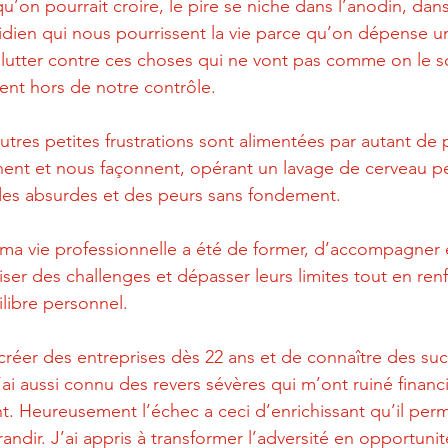
’on pourrait croire, le pire se niche dans l’anodin, dans
idien qui nous pourrissent la vie parce qu’on dépense 
 lutter contre ces choses qui ne vont pas comme on le so
ent hors de notre contrôle. 
autres petites frustrations sont alimentées par autant de
nent et nous façonnent, opérant un lavage de cerveau p
udes absurdes et des peurs sans fondement.
 ma vie professionnelle a été de former, d’accompagner e
iser des challenges et dépasser leurs limites tout en renf
ilibre personnel.
 créer des entreprises dès 22 ans et de connaître des su
’ai aussi connu des revers sévères qui m’ont ruiné financ
nt. Heureusement l’échec a ceci d’enrichissant qu’il per
ndir. J’ai appris à transformer l’adversité en opportunit