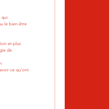
 qui 
u le bien-être 
oin et plus 
égie de 
n 
avoir ce qu’ont 