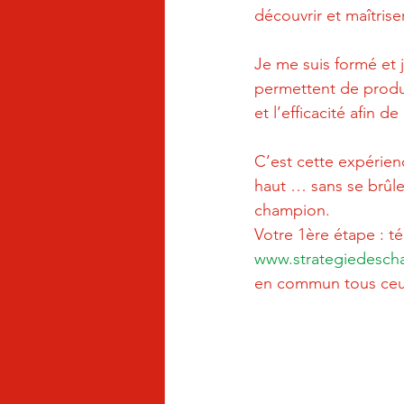
découvrir et maîtriser
Je me suis formé et 
permettent de produi
et l’efficacité afin d
C’est cette expérienc
haut … sans se brûler
champion.
Votre 1ère étape : t
www.strategiedesc
en commun tous ceux