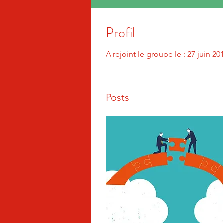
Profil
A rejoint le groupe le : 27 juin 20
Posts