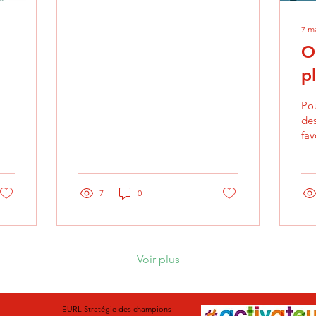
on le produit ensemble.
2- Placer l'équipe dans
7 m
la...
O
p
Pou
des
fav
qua
fon
Un 
7
0
Voir plus
EURL Stratégie des champions