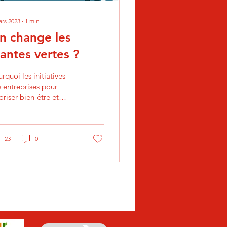
ars 2023
∙
1
min
n change les
lantes vertes ?
rquoi les initiatives
 entreprises pour
oriser bien-être et
lité de vie, ne
ctionnent pas si bien ?
peu de verdure et...
23
0